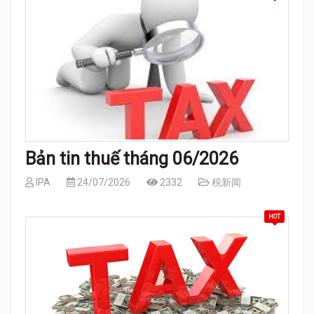
Bản tin thuế tháng 06/2026
IPA
24/07/2026
2332
税新闻
HOT