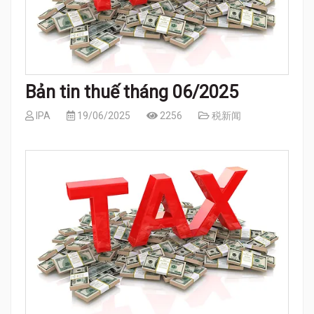
Bản tin thuế tháng 06/2025
IPA
19/06/2025
2256
税新闻