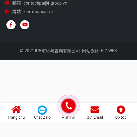
邮箱
:
contactipa@i-group.vn
网站
: kiemtoanipa.vn
© 2021 IPA审计与咨询有限公司.
网站设计
:
HIG WEB
Trang chủ
Chat Zalo
Gửi Email
Up top
Hotline