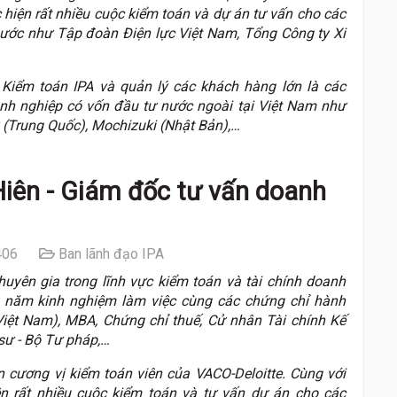
 hiện rất nhiều cuộc kiểm toán và dự án tư vấn cho các
nước như Tập đoàn Điện lực Việt Nam, Tổng Công ty Xi
Kiểm toán IPA và quản lý các khách hàng lớn là các
h nghiệp có vốn đầu tư nước ngoài tại Việt Nam như
(Trung Quốc), Mochizuki (Nhật Bản),…
iên - Giám đốc tư vấn doanh
06
Ban lãnh đạo IPA
yên gia trong lĩnh vực kiểm toán và tài chính doanh
20 năm kinh nghiệm làm việc cùng các chứng chỉ hành
iệt Nam), MBA, Chứng chỉ thuế, Cử nhân Tài chính Kế
sư - Bộ Tư pháp,…
 cương vị kiểm toán viên của VACO-Deloitte. Cùng với
ện rất nhiều cuộc kiểm toán và tư vấn dự án cho các