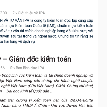
300
Giới thiệu về IPA
À TƯ VẤN IPA là công ty kiểm toán độc lập cung cấp
huẩn mực Kiểm toán Quốc tế (IAS), chuẩn mực kiểm toán
uế và tư vấn tài chính doanh nghiệp hàng đầu khu vực, với
yên sâu tại trong và ngoài nước. Chúng tôi tin rằng sẽ
 hài lòng về dịch vụ.
y – Giám đốc kiểm toán
56
Ban lãnh đạo IPA
trong lĩnh vực kiểm toán và tài chính doanh nghiệp với
tại Việt Nam cùng các chứng chỉ hành nghề chuyên
 nghề Việt Nam (CPA Việt Nam), CIMA, Chứng chỉ thuế,
 – Đại học Kinh tế Quốc dân …
ăm trên cương vị kiểm toán viên của VACO-Deloitte,
ộ Ngân hàng TMCP Á Châu - khu vực Duyên Hải. Bên